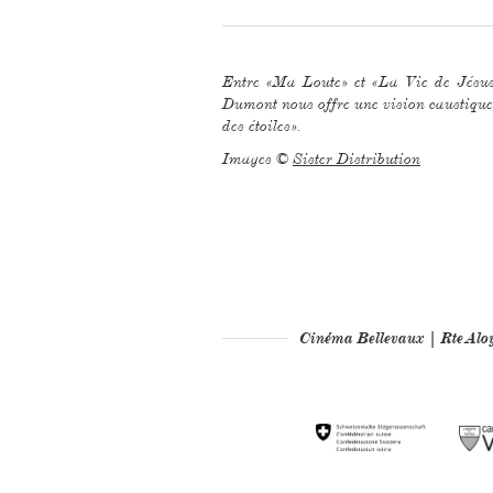
Entre «Ma Loute» et «La Vie de Jésus»,
Dumont nous offre une vision caustique,
des étoiles».
Images ©
Sister Distribution
Cinéma Bellevaux | Rte Al