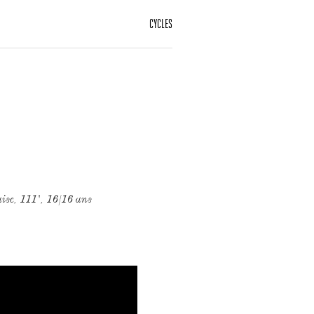
CYCLES
se, 111', 16/16 ans