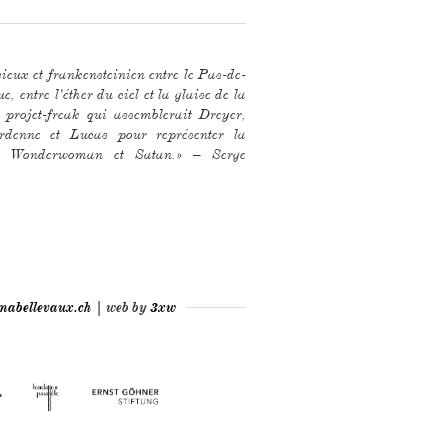
cieux et frankensteinien entre le Pas-de-
e, entre l'éther du ciel et la glaise de la
 projet-freak qui assemblerait Dreyer,
rdenne et Lucas pour représenter la
in, Wonderwoman et Satan.» – Serge
mabellevaux.ch
| web by
3xw