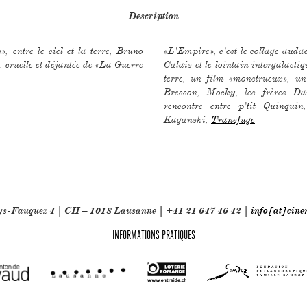
Description
 entre le ciel et la terre, Bruno
«L'Empire», c'est le collage auda
 cruelle et déjantée de «La Guerre
Calais et le lointain intergalactiqu
terre, un film «monstrueux», un
Bresson, Mocky, les frères Da
rencontre entre p'tit Quinqu
Kaganski,
Transfuge
oys-Fauquez 4 | CH – 1018 Lausanne | +41 21 647 46 42 |
info[at]cine
INFORMATIONS PRATIQUES