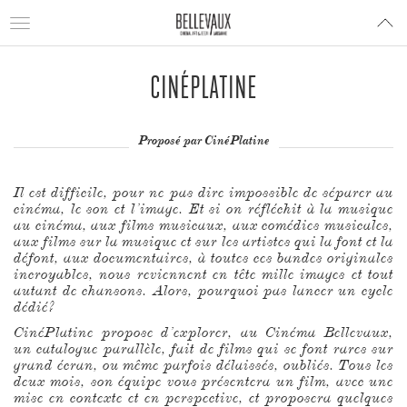
Toggle
navigation
CINÉPLATINE
Proposé par CinéPlatine
Il est difficile, pour ne pas dire impossible de séparer au
cinéma, le son et l’image. Et si on réfléchit à la musique
au cinéma, aux films musicaux, aux comédies musicales,
aux films sur la musique et sur les artistes qui la font et la
défont, aux documentaires, à toutes ces bandes originales
incroyables, nous reviennent en tête mille images et tout
autant de chansons. Alors, pourquoi pas lancer un cycle
dédié?
CinéPlatine propose d’explorer, au Cinéma Bellevaux,
un catalogue parallèle, fait de films qui se font rares sur
grand écran, ou même parfois délaissés, oubliés. Tous les
deux mois, son équipe vous présentera un film, avec une
mise en contexte et en perspective, et proposera quelques