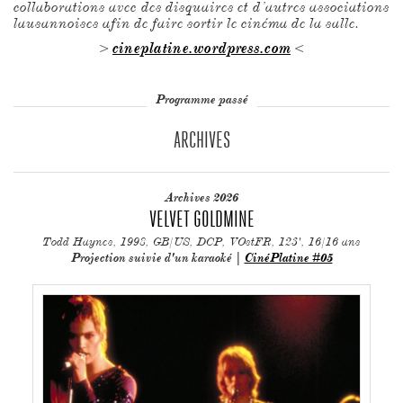
collaborations avec des disquaires et d’autres associations
lausannoises afin de faire sortir le cinéma de la salle.
>
cineplatine.wordpress.com
<
Programme passé
ARCHIVES
Archives 2026
VELVET GOLDMINE
Todd Haynes, 1998, GB/US, DCP, VOstFR, 123', 16/16 ans
Projection suivie d'un karaoké |
CinéPlatine #05