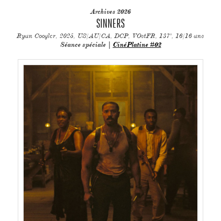
Archives 2026
SINNERS
Ryan Coogler, 2025, US/AU/CA, DCP, VOstFR, 137', 16/16 ans
Séance spéciale |
CinéPlatine #02