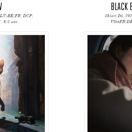
W
BLACK 
4, LV/BE/FR, DCP,
Shiori Itô, 2
', 6/8 ans
VOstFR/DE,