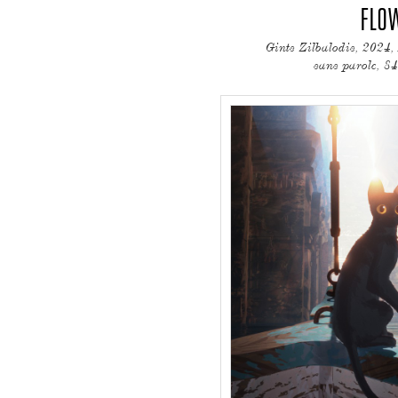
FLO
Gints Zilbalodis, 202
sans parole, 84