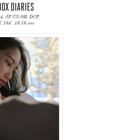
BOX DIARIES
024, JP/US/GB, DCP,
 104', 16/16 ans