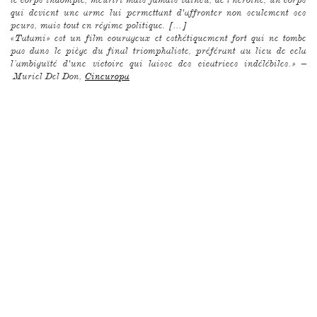
qui devient une arme lui permettant d'affronter non seulement ses
peurs, mais tout en régime politique. [...]
«Tatami» est un film courageux et esthétiquement fort qui ne tombe
pas dans le piège du final triomphaliste, préférant au lieu de cela
l’ambiguïté d'une victoire qui laisse des cicatrices indélébiles.» –
Muriel Del Don,
Cineuropa