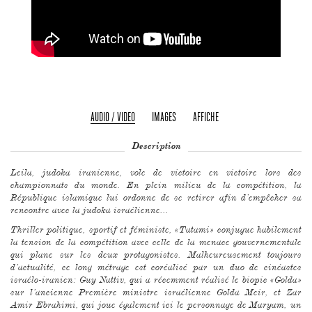
AUDIO / VIDEO
IMAGES
AFFICHE
Description
Leila, judoka iranienne, vole de victoire en victoire lors des
championnats du monde. En plein milieu de la compétition, la
République islamique lui ordonne de se retirer afin d’empêcher sa
rencontre avec la judoka israélienne...
Thriller politique, sportif et féministe, «Tatami» conjugue habilement
la tension de la compétition avec celle de la menace gouvernementale
qui plane sur les deux protagonistes. Malheureusement toujours
d’actualité, ce long métrage est coréalisé par un duo de cinéastes
israélo-iranien: Guy Nattiv, qui a récemment réalisé le biopic «Golda»
sur l’ancienne Première ministre israélienne Golda Meir, et Zar
Amir Ebrahimi, qui joue également ici le personnage de Maryam, un