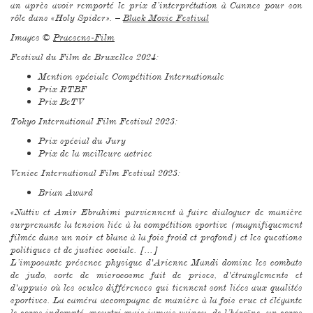
an après avoir remporté le prix d’interprétation à Cannes pour son
rôle dans «Holy Spider». –
Black Movie Festival
Images ©
Praesens-Film
Festival du Film de Bruxelles 2024:
Mention spéciale Compétition Internationale
Prix RTBF
Prix BeTV
Tokyo International Film Festival 2023:
Prix spécial du Jury
Prix de la meilleure actrice
Venice International Film Festival 2023:
Brian Award
«Nattiv et Amir Ebrahimi parviennent à faire dialoguer de manière
surprenante la tension liée à la compétition sportive (magnifiquement
filmée dans un noir et blanc à la fois froid et profond) et les questions
politiques et de justice sociale. [...]
L’imposante présence physique d'Arienne Mandi domine les combats
de judo, sorte de microcosme fait de prises, d'étranglements et
d'appuis où les seules différences qui tiennent sont liées aux qualités
sportives. La caméra accompagne de manière à la fois crue et élégante
le corps indompté, meurtri mais jamais vaincu, de l’héroïne, un corps