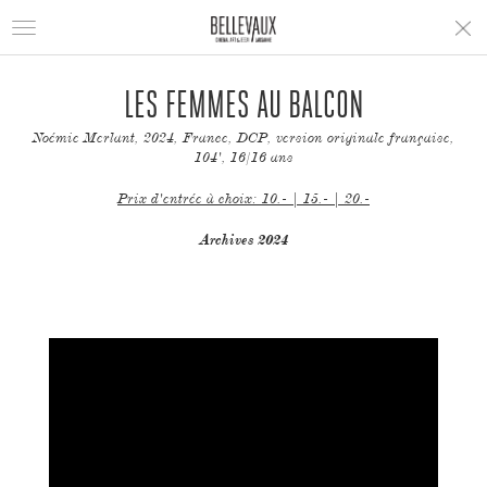
Toggle
navigation
LES FEMMES AU BALCON
Noémie Merlant, 2024, France, DCP, version originale française,
104', 16/16 ans
Prix d'entrée à choix: 10.- | 15.- | 20.-
Archives 2024