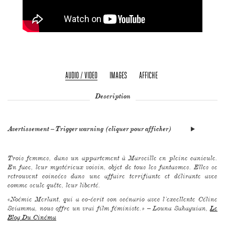
AUDIO / VIDEO
IMAGES
AFFICHE
Description
Avertissement – Trigger warning (cliquer pour afficher)
Trois femmes, dans un appartement à Marseille en pleine canicule.
En face, leur mystérieux voisin, objet de tous les fantasmes. Elles se
retrouvent coincées dans une affaire terrifiante et délirante avec
comme seule quête, leur liberté.
«Noémie Merlant, qui a co-écrit son scénario avec l’excellente Céline
Sciamma, nous offre un vrai film féministe.» – Louna Sahaguian,
Le
Blog Du Cinéma