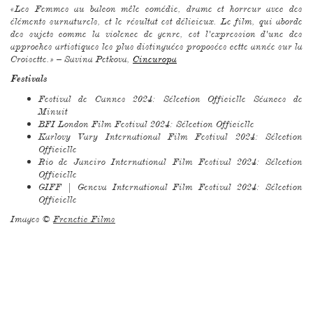
«Les Femmes au balcon mêle comédie, drame et horreur avec des
éléments surnaturels, et le résultat est délicieux. Le film, qui aborde
des sujets comme la violence de genre, est l'expression d'une des
approches artistiques les plus distinguées proposées cette année sur la
Croisette.» – Savina Petkova,
Cineuropa
Festivals
Festival de Cannes 2024: Sélection Officielle Séances de
Minuit
BFI London Film Festival 2024: Sélection Officielle
Karlovy Vary International Film Festival 2024: Sélection
Officielle
Rio de Janeiro International Film Festival 2024: Sélection
Officielle
GIFF | Geneva International Film Festival 2024: Sélection
Officielle
Images ©
Frenetic Films