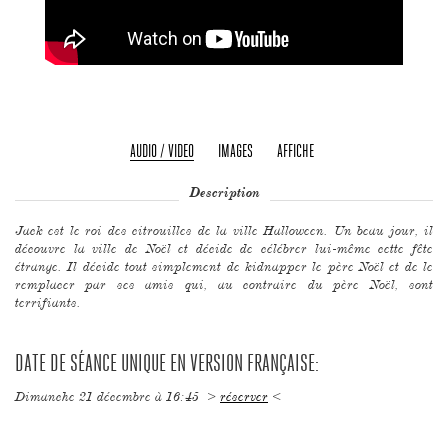
AUDIO / VIDEO
IMAGES
AFFICHE
Description
Jack est le roi des citrouilles de la ville Halloween. Un beau jour, il
découvre la ville de Noël et décide de célébrer lui-même cette fête
étrange. Il décide tout simplement de kidnapper le père Noël et de le
remplacer par ses amis qui, au contraire du père Noël, sont
terrifiants.
DATE DE SÉANCE UNIQUE EN VERSION FRANÇAISE:
Dimanche 21 décembre à 16:45 >
réserver
<