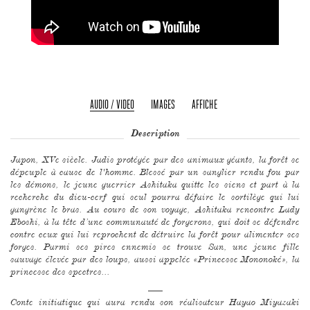
AUDIO / VIDEO
IMAGES
AFFICHE
Description
Japon, XVe siècle. Jadis protégée par des animaux géants, la forêt se
dépeuple à cause de l'homme. Blessé par un sanglier rendu fou par
les démons, le jeune guerrier Ashitaka quitte les siens et part à la
recherche du dieu-cerf qui seul pourra défaire le sortilège qui lui
gangrène le bras. Au cours de son voyage, Ashitaka rencontre Lady
Eboshi, à la tête d’une communauté de forgerons, qui doit se défendre
contre ceux qui lui reprochent de détruire la forêt pour alimenter ses
forges. Parmi ses pires ennemis se trouve San, une jeune fille
sauvage élevée par des loups, aussi appelée «Princesse Mononoké», la
princesse des spectres...
___
Conte initiatique qui aura rendu son réalisateur Hayao Miyazaki