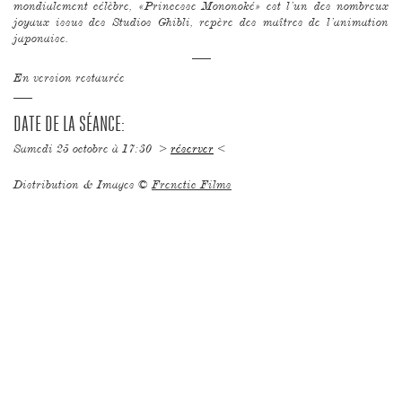
mondialement célèbre, «Princesse Mononoké» est l’un des nombreux
joyaux issus des Studios Ghibli, repère des maîtres de l’animation
japonaise.
–––
En version restaurée
–––
DATE DE LA SÉANCE:
Samedi 25 octobre à 17:30 >
réserver
<
Distribution & Images ©
Frenetic Films