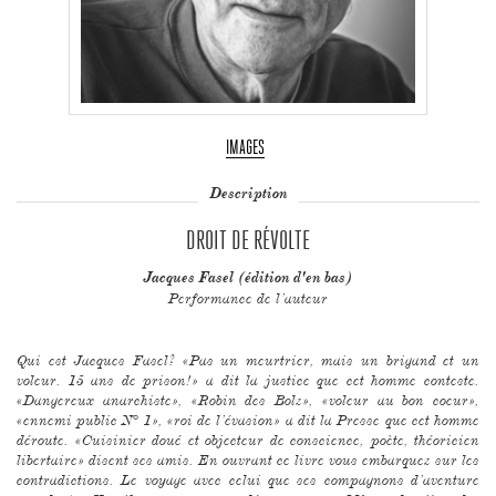
IMAGES
Description
DROIT DE RÉVOLTE
Jacques Fasel (édition d'en bas)
Performance de l’auteur
Qui est Jacques Fasel? «Pas un meurtrier, mais un brigand et un
voleur. 15 ans de prison!» a dit la justice que cet homme conteste.
«Dangereux anarchiste», «Robin des Bolz», «voleur au bon coeur»,
«ennemi public N° 1», «roi de l’évasion» a dit la Presse que cet homme
déroute. «Cuisinier doué et objecteur de conscience, poète, théoricien
libertaire» disent ses amis. En ouvrant ce livre vous embarquez sur les
contradictions. Le voyage avec celui que ses compagnons d’aventure