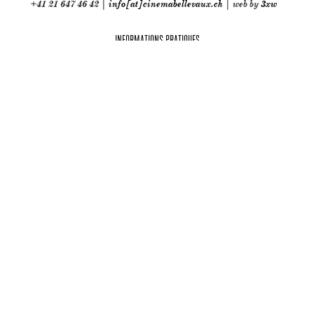
+41 21 647 46 42 |
info[at]cinemabellevaux.ch
| web by
3xw
INFORMATIONS PRATIQUES
Partenaires techniques: