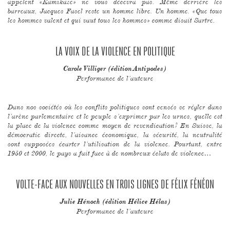
appelent «Kamikaze» ne vous décevra pas. Même derrière les
barreaux, Jacques Fasel reste un homme libre. Un homme. «Que tous
les hommes valent et qui vaut tous les hommes» comme disait Sartre.
LA VOIX DE LA VIOLENCE EN POLITIQUE
Carole Villiger (édition Antipodes)
Performance de l’auteure
Dans nos sociétés où les conflits politiques sont censés se régler dans
l’arène parlementaire et le peuple s’exprimer par les urnes, quelle est
la place de la violence comme moyen de revendication? En Suisse, la
démocratie directe, l’aisance économique, la sécurité, la neutralité
sont supposées écarter l’utilisation de la violence. Pourtant, entre
1950 et 2000, le pays a fait face à de nombreux éclats de violence…
VOLTE-FACE AUX NOUVELLES EN TROIS LIGNES DE FÉLIX FÉNÉON
Julie Hénoch (édition Hélice Hélas)
Performance de l’auteure