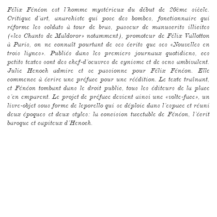
Félix Fénéon est l’homme mystérieux du début de 20ème siècle.
Critique d’art, anarchiste qui pose des bombes, fonctionnaire qui
réforme les soldats à tour de bras, passeur de manuscrits illicites
(«les Chants de Maldoror» notamment), promoteur de Félix Vallotton
à Paris, on ne connaît pourtant de ses écrits que ses «Nouvelles en
trois lignes». Publiés dans les premiers journaux quotidiens, ces
petits textes sont des chef-d’oeuvres de cynisme et de sens ambivalent.
Julie Henoch admire et se passionne pour Félix Fénéon. Elle
commence à écrire une préface pour une réédition. Le texte traînant,
et Fénéon tombant dans le droit public, tous les éditeurs de la place
s’en emparent. Le projet de préface devient ainsi une «volte-face», un
livre-objet sous forme de leporello qui se déploie dans l’espace et réuni
deux époques et deux styles: la concision tweetable de Fénéon, l’écrit
baroque et capiteux d’Henoch.