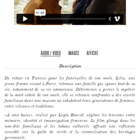
AUDIO / VIDEO
IMAGES
AFFICHE
Description
De retour en Tunisie pour les funérailles de son oncle, Lilia, une
jeune femme vivant à Paris, retrouve une famille qui ignore tout de sa
vie, notamment de sa vie amoureuse. Déterminée à percer le mystère
de la mort subite de son oncle, elle se retrouve confrontée à des secrets
familiaux dans une maison où cohabitent trois générations de femmes,
entre silences et traditions.
«À voix basse», réalisé par Leyla Bouzid, explore les tensions entre
mémoire, identité et émancipation féminine. Le film plonge dans les
non-dits familiaux et les tabous culturels, offrant une réflexion
sensible sur la quête de vérité et la réconciliation des héritages
personnels.