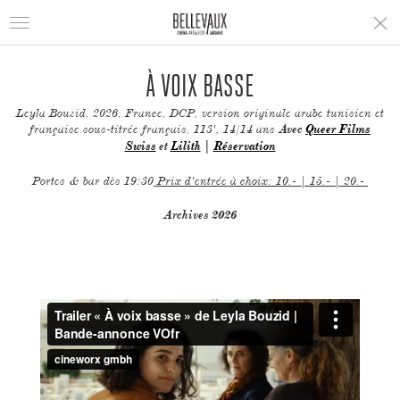
Toggle
navigation
À VOIX BASSE
Leyla Bouzid, 2026, France, DCP, version originale arabe tunisien et
française sous-titrée français, 113', 14/14 ans
Avec
Queer Films
Swiss
et
Lilith
|
Réservation
Portes & bar dès 19:30
Prix d'entrée à choix: 10.- | 15.- | 20.-
Archives 2026