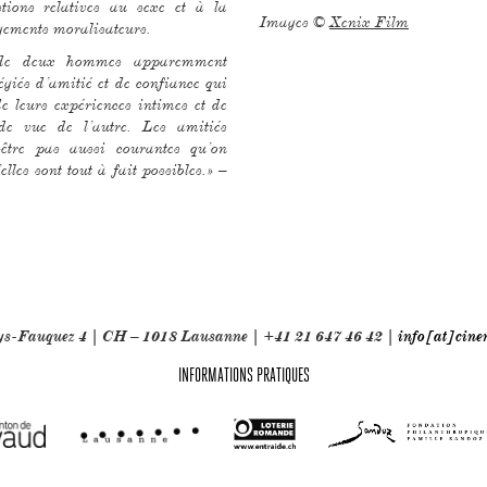
tions relatives au sexe et à la
Images ©
Xenix Film
jugements moralisateurs.
it de deux hommes apparemment
égiés d’amitié et de confiance qui
de leurs expériences intimes et de
de vue de l’autre. Les amitiés
être pas aussi courantes qu’on
lles sont tout à fait possibles.» –
oys-Fauquez 4 | CH – 1018 Lausanne | +41 21 647 46 42 |
info[at]cine
INFORMATIONS PRATIQUES