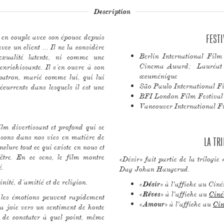
Description
 en couple avec son épouse depuis
FESTI
ec un client ... Il ne la considère
Berlin International Fil
xualité latente, ni comme une
Cinema Award; Lauréat 
enrichissante. Il s’en ouvre à son
œcuménique
patron, marié comme lui, qui lui
São Paulo International Fi
écurrents dans lesquels il est une
BFI London Film Festival 2
Vancouver International Fi
ilm divertissant et profond qui se
ssons dans nos vies en matière de
LA TRI
nclure tout ce qui existe en nous et
’être. En ce sens, le film montre
«Désir» fait partie de la trilogie 
é.
Dag Johan Haugerud.
ité, d’amitié et de religion.
«
» à l'affiche au Cin
Désir
«
» à l'affiche au
Ciné
Rêves
 les émotions peuvent rapidement
«
» à l'affiche au
Cin
Amour
la joie vers un sentiment de honte
t de constater à quel point, même