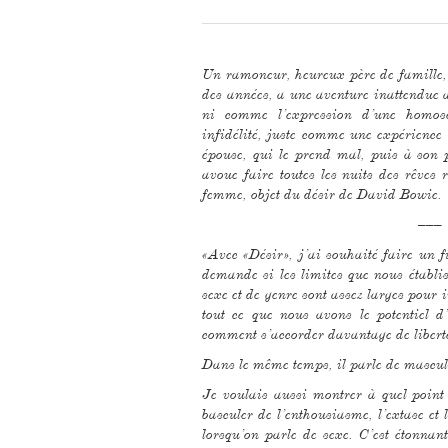
Un ramoneur, heureux père de famille,
des années, a une aventure inattendue av
ni comme l’expression d’une homose
infidélité, juste comme une expérience 
épouse, qui le prend mal, puis à son 
avoue faire toutes les nuits des rêves r
femme, objet du désir de David Bowie.
–––
«Avec «Désir», j’ai souhaité faire un f
demande si les limites que nous établi
sexe et de genre sont assez larges pour i
tout ce que nous avons le potentiel d
comment s’accorder davantage de libert
Dans le même temps, il parle de masculin
Je voulais aussi montrer à quel point
basculer de l’enthousiasme, l’extase et 
lorsqu’on parle de sexe. C’est étonnan