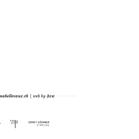
mabellevaux.ch
| web by
3xw