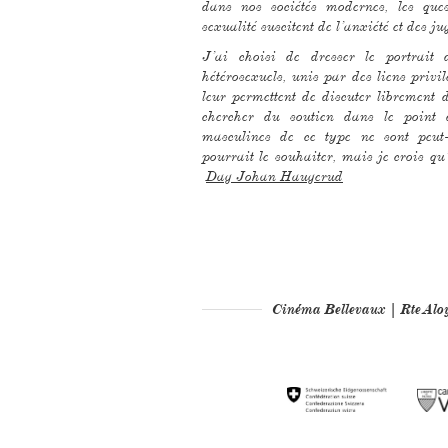
dans nos sociétés modernes, les ques
sexualité suscitent de l’anxiété et des 
J’ai choisi de dresser le portra
hétérosexuels, unis par des liens privil
leur permettent de discuter librement 
chercher du soutien dans le point 
masculines de ce type ne sont peut-
pourrait le souhaiter, mais je crois qu’e
Dag Johan Haugerud
Cinéma Bellevaux | Rte Al