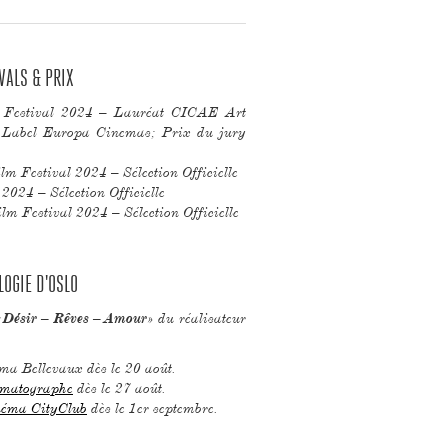
VALS & PRIX
m Festival 2024 – Lauréat CICAE Art
Label Europa Cinemas; Prix du jury
lm Festival 2024 – Sélection Officielle
024 – Sélection Officielle
lm Festival 2024 – Sélection Officielle
LOGIE D'OSLO
«
» du réalisateur
Désir – Rêves – Amour
éma Bellevaux dès le 20 août.
matographe
dès le 27 août.
éma CityClub
dès le 1er septembre.