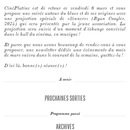
CinéPlatine est de retour ce vendredi 6 mars et vous
propose une soirée autour du blues et de ses origines avec
une projection spéciale de «Sinners» (Ryan Coogler,
2025) qui sera présentée par la jeune association. La
projection sera suivie d’un moment d’échange convivial
dans le hall du cinéma, en musique !
Et parce que nous avons beaucoup de rendez-vous à vous
proposer, une newsletter dédiée aux évènements du mois
de mars suivra dans le courant de la semaine, guettez-la !
D’ici là, bonne(s) séance(s) !
À venir
PROCHAINES SORTIES
Programme passé
ARCHIVES