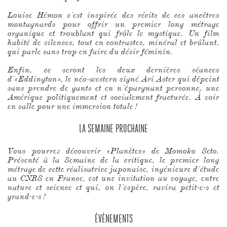
Louise Hémon s’est inspirée des récits de ces ancêtres
montagnards pour offrir un premier long métrage
organique et troublant qui frôle le mystique. Un film
habité de silences, tout en contrastes, minéral et brûlant,
qui parle sans trop en faire du désir féminin.
Enfin, ce seront les deux dernières séances
d’«Eddington», le néo-western signé Ari Aster qui dépeint
sans prendre de gants et en n’épargnant personne, une
Amérique politiquement et socialement fracturée. À voir
en salle pour une immersion totale !
LA SEMAINE PROCHAINE
Vous pourrez découvrir «Planètes» de Momoko Seto.
Présenté à la Semaine de la critique, le premier long
métrage de cette réalisatrice japonaise, ingénieure d’étude
au CNRS en France, est une invitation au voyage, entre
nature et science et qui, on l’espère, ravira petit·e·s et
grand·e·s !
ÉVÈNEMENTS