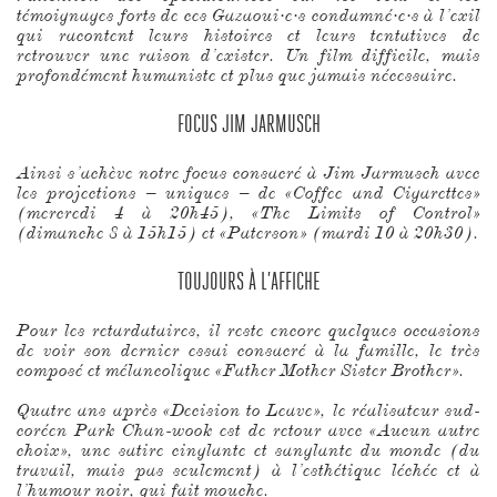
témoignages forts de ces Gazaoui·e·s condamné·e·s à l’exil
qui racontent leurs histoires et leurs tentatives de
retrouver une raison d’exister. Un film difficile, mais
profondément humaniste et plus que jamais nécessaire.
FOCUS JIM JARMUSCH
Ainsi s’achève notre focus consacré à Jim Jarmusch avec
les projections – uniques – de «Coffee and Cigarettes»
(mercredi 4 à 20h45), «The Limits of Control»
(dimanche 8 à 15h15) et «Paterson» (mardi 10 à 20h30).
TOUJOURS À L’AFFICHE
Pour les retardataires, il reste encore quelques occasions
de voir son dernier essai consacré à la famille, le très
composé et mélancolique «Father Mother Sister Brother».
Quatre ans après «Decision to Leave», le réalisateur sud-
coréen Park Chan-wook est de retour avec «Aucun autre
choix», une satire cinglante et sanglante du monde (du
travail, mais pas seulement) à l’esthétique léchée et à
l’humour noir, qui fait mouche.