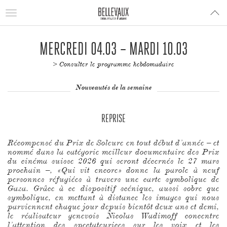
Toggle
navigation
MERCREDI 04.03 – MARDI 10.03
> Consulter le programme hebdomadaire
Nouveautés de la semaine
REPRISE
Récompensé du Prix de Soleure en tout début d’année – et
nommé dans la catégorie meilleur documentaire des Prix
du cinéma suisse 2026 qui seront décernés le 27 mars
prochain –, «Qui vit encore» donne la parole à neuf
personnes réfugiées à travers une carte symbolique de
Gaza. Grâce à ce dispositif scénique, aussi sobre que
symbolique, en mettant à distance les images qui nous
parviennent chaque jour depuis bientôt deux ans et demi,
le réalisateur genevois Nicolas Wadimoff concentre
l’attention des spectateurices sur les voix et les