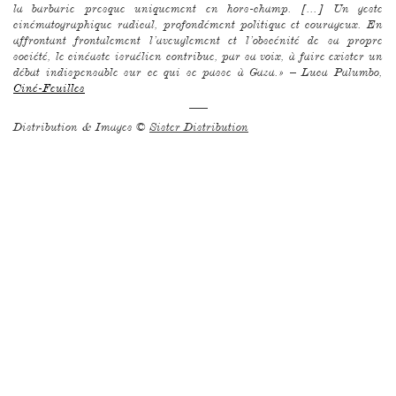
la barbarie presque uniquement en hors-champ. [...] Un geste
cinématographique radical, profondément politique et courageux. En
affrontant frontalement l’aveuglement et l’obscénité de sa propre
société, le cinéaste israélien contribue, par sa voix, à faire exister un
débat indispensable sur ce qui se passe à Gaza.» – Luca Palumbo,
Ciné-Feuilles
–––
Distribution & Images ©
Sister Distribution