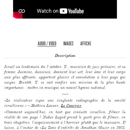
AUDIO / VIDEO
IMAGES
AFFICHE
Description
Israël au lendemain du 7 octobre. Y., musicien de jazz précaire, et sa
femme Jasmine, danseuse, donnent leur art, leur âme et leur corps
aux plus offrants, apportent plaisir et consolation à leur pays qui
saigne. Bientôt, Y. se voit confier une mission de la plus haute
importance : mettre en musique un nouvel hymne national.
–––
«Le réalisateur signe une cinglante radiographie de la société
israélienne.» – Mathieu Loewer,
Le Courrier
«Comment aujourd’hui, en tant que cinéaste israélien, filmer la
réalité de son pays ? Nadav Lapid prend le parti pris de filmer, en
trois chapitres, l’acquiescement à l’horreur plutôt que le massacre. Il
laisse, à l’instar de «La Zone d’intérêt» de Jonathan Glazer en 2023,