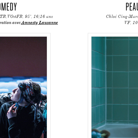
OMEDY
PEA
TR,VOstFR, 98', 16/16 ans
Chloé Cinq-Mar
VF, 10
oration avec
Amnesty Lausanne