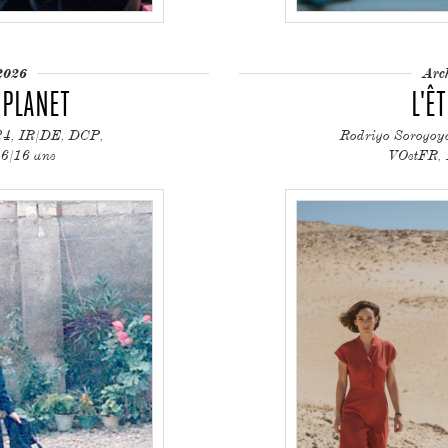
2026
Arc
 PLANET
L'Ê
24, IR/DE, DCP,
Rodrigo Sorogoy
16/16 ans
VOstFR, 