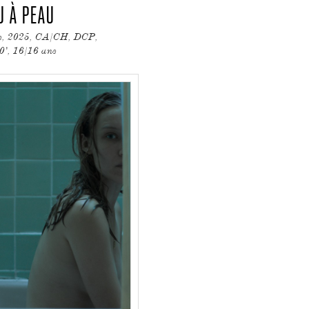
U À PEAU
s, 2025, CA/CH, DCP,
0', 16/16 ans