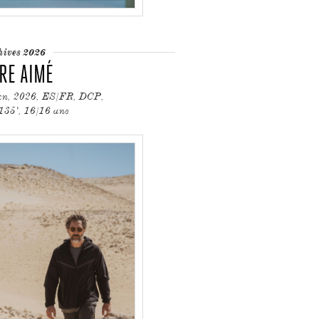
hives 2026
TRE AIMÉ
en, 2026, ES/FR, DCP,
135', 16/16 ans