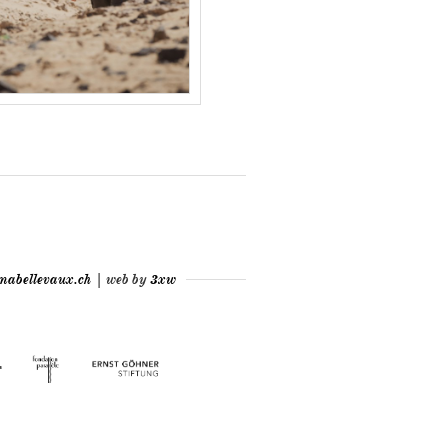
mabellevaux.ch
| web by
3xw