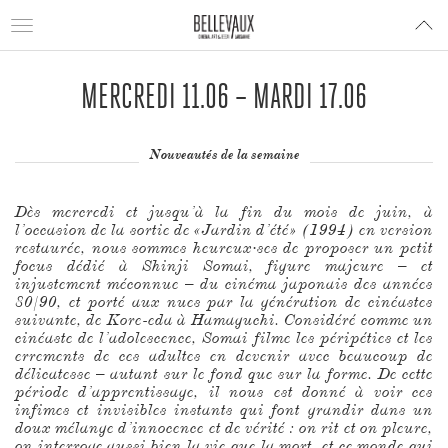
Toggle
navigation
MERCREDI 11.06 – MARDI 17.06
Nouveautés de la semaine
Dès mercredi et jusqu’à la fin du mois de juin, à
l’occasion de la sortie de «Jardin d’été» (1994) en version
restaurée, nous sommes heureux·ses de proposer un petit
focus dédié à Shinji Somai, figure majeure – et
injustement méconnue – du cinéma japonais des années
80/90, et porté aux nues par la génération de cinéastes
suivante, de Kore-eda à Hamaguchi. Considéré comme un
cinéaste de l’adolescence, Somai filme les péripéties et les
errements de ces adultes en devenir avec beaucoup de
délicatesse – autant sur le fond que sur la forme. De cette
période d’apprentissage, il nous est donné à voir ces
infimes et invisibles instants qui font grandir dans un
doux mélange d’innocence et de vérité : on rit et on pleure,
on interroge aussi bien la vie que la mort, et ce monde qui