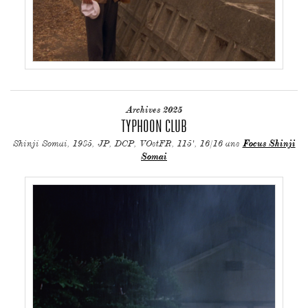
Archives 2025
TYPHOON CLUB
Shinji Somai, 1985, JP, DCP, VOstFR, 115', 16/16 ans
Focus Shinji
Somai