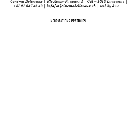
Cinéma Bellevaux | Rte Aloys-Fauquez 4 | CH – 1018 Lausanne |
+41 21 647 46 42 |
info[at]cinemabellevaux.ch
| web by
3xw
INFORMATIONS PRATIQUES
Partenaires techniques: