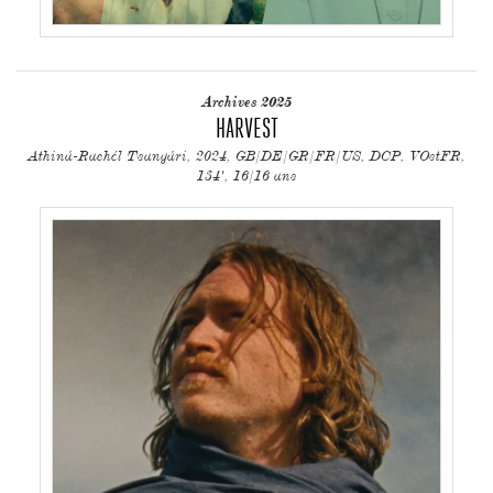
Archives 2025
HARVEST
Athiná-Rachél Tsangári, 2024, GB/DE/GR/FR/US, DCP, VOstFR,
134', 16/16 ans