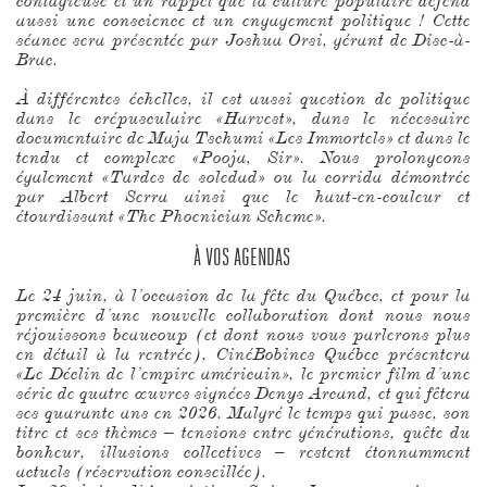
contagieuse et un rappel que la culture populaire défend
aussi une conscience et un engagement politique ! Cette
séance sera présentée par Joshua Orsi, gérant de Disc-à-
Brac.
À différentes échelles, il est aussi question de politique
dans le crépusculaire «Harvest», dans le nécessaire
documentaire de Maja Tschumi «Les Immortels» et dans le
tendu et complexe «Pooja, Sir». Nous prolongeons
également «Tardes de soledad» ou la corrida démontrée
par Albert Serra ainsi que le haut-en-couleur et
étourdissant «The Phoenician Scheme».
À VOS AGENDAS
Le 24 juin, à l’occasion de la fête du Québec, et pour la
première d’une nouvelle collaboration dont nous nous
réjouissons beaucoup (et dont nous vous parlerons plus
en détail à la rentrée), CinéBobines Québec présentera
«Le Déclin de l’empire américain», le premier film d’une
série de quatre œuvres signées Denys Arcand, et qui fêtera
ses quarante ans en 2026. Malgré le temps qui passe, son
titre et ses thèmes – tensions entre générations, quête du
bonheur, illusions collectives – restent étonnamment
actuels (réservation conseillée).