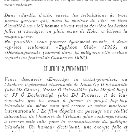
nous entoure.
Dans «Jardin d’été», suivez les tribulations de trois
jeunes garçons qui, dans la chaleur de l’été, se lient
d’amitié à un vieil homme vivant reclus derrière les herbes
folles et sauvages, en plein cœur de Kobe, et laissez la
magie opérer.
En parallèle, vous pourrez également re-voir, à deux
reprises seulement, «Typhoon Club» (1985) et
«Déménagement» (nommé dans la catégorie «Un certain
regard» au festival de Cannes en 1993).
CE JEUDI 12, ÉVÈNEMENT !
Venez découvrir «Kneecap» en avant-première, ou
l’histoire légèrement réarrangée de Liam Óg Ó hAnnaidh
(aka Mo Chara), Naoise Ó Cairealláin (aka Móglaí Bap)
et JJ Ó Dochartaigh (aka DJ Próvaí), et de leur
rencontre qui les mena à former le projet hip-hop
irlandais du même nom qui secoue la scène musicale
internationale ! Le film dépeint au passage une réalité
alternative de l'histoire de l'Irlande plus contemporaine,
à travers cette lutte pour la reconnaissance du gaélique
irlandais. Un humour électrisant, une énergie folle et