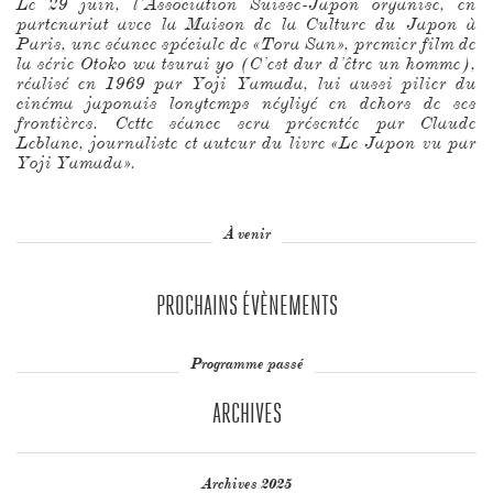
Le 29 juin, l’Association Suisse-Japon organise, en
partenariat avec la Maison de la Culture du Japon à
Paris, une séance spéciale de «Tora San», premier film de
la série Otoko wa tsurai yo (C’est dur d’être un homme),
réalisé en 1969 par Yoji Yamada, lui aussi pilier du
cinéma japonais longtemps négligé en dehors de ses
frontières. Cette séance sera présentée par Claude
Leblanc, journaliste et auteur du livre «Le Japon vu par
Yoji Yamada».
À venir
PROCHAINS ÉVÈNEMENTS
Programme passé
ARCHIVES
Archives 2025