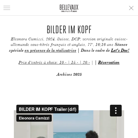
Toggle
navigation
BILDER IM KOPF
Eleonora Camizzi, 2024, Suisse, DCP, version originale suisse-
allemande sous-titrée français et anglais, 77', 16/16 ans
Séance
spéciale
en présence de la réalisatrice
| Dans le cadre de
Let's Doc!
Prix d'entrée à choix: 10.- | 15.- | 20.-
|
|
Réservation
Archives 2025