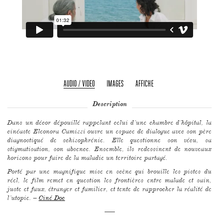
AUDIO / VIDEO
IMAGES
AFFICHE
Description
Dans un décor dépouillé rappelant celui d’une chambre d’hôpital, la
cinéaste Eleonora Camizzi ouvre un espace de dialogue avec son père
diagnostiqué de schizophrénie. Elle questionne son vécu, sa
stigmatisation, son absence. Ensemble, ils redessinent de nouveaux
horizons pour faire de la maladie un territoire partagé.
Porté par une magnifique mise en scène qui brouille les pistes du
réel, le film remet en question les frontières entre malade et sain,
juste et faux, étranger et familier, et tente de rapprocher la réalité de
l’utopie. –
Ciné Doc
–––