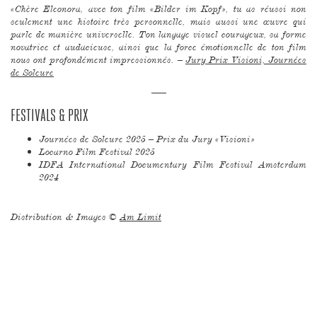
«Chère Eleonora, avec ton film «Bilder im Kopf», tu as réussi non
seulement une histoire très personnelle, mais aussi une œuvre qui
parle de manière universelle. Ton langage visuel courageux, sa forme
novatrice et audacieuse, ainsi que la force émotionnelle de ton film
nous ont profondément impressionnés. –
Jury Prix Visioni, Journées
de Soleure
–––
FESTIVALS & PRIX
Journées de Soleure 2025 – Prix du Jury «Visioni»
Locarno Film Festival 2025
IDFA International Documentary Film Festival Amsterdam
2024
Distribution & Images ©
Am Limit