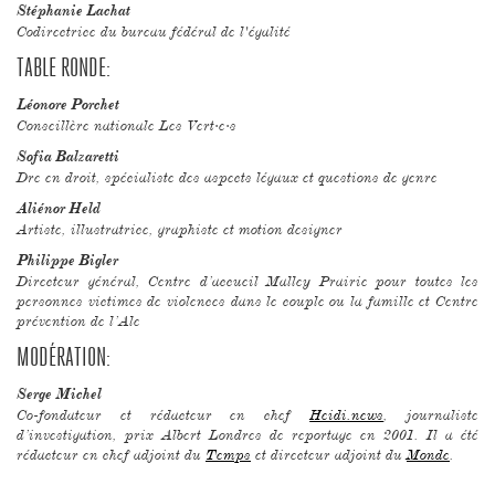
Stéphanie Lachat
Codirectrice du bureau fédéral de l'égalité
TABLE RONDE:
Léonore Porchet
Conseillère nationale Les Vert·e·s
Sofia Balzaretti
Dre en droit, spécialiste des aspects légaux et questions de genre
Aliénor Held
Artiste, illustratrice, graphiste et motion designer
Philippe Bigler
Directeur général, Centre d’accueil Malley Prairie pour toutes les
personnes victimes de violences dans le couple ou la famille et Centre
prévention de l’Ale
MODÉRATION:
Serge Michel
Co-fondateur et rédacteur en chef
Heidi.news
, journaliste
d’investigation, prix Albert Londres de reportage en 2001. Il a été
rédacteur en chef adjoint du
Temps
et directeur adjoint du
Monde
.