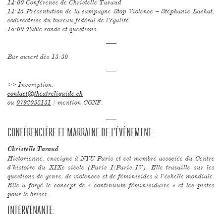
14:00 Conférence de Christelle Taraud
14:45 Présentation de la campagne Stop Violence – Stéphanie Lachat,
codirectrice du bureau fédéral de l'égalité
15:00 Table ronde et questions
–––
Bar ouvert dès 13:30
–––
>> Inscription:
contact@theatreliquide.ch
ou
0792038131
/ mention CONF.
___
CONFÉRENCIÈRE ET MARRAINE DE L’ÉVÈNEMENT:
Christelle Taraud
Historienne, enseigne à NYU Paris et est membre associée du Centre
d’histoire du XIXe siècle (Paris I/Paris IV). Elle travaille sur les
questions de genre, de violences et de féminicides à l'échelle mondiale.
Elle a forgé le concept de « continuum féminicidaire » et les pistes
pour le briser.
INTERVENANTE: