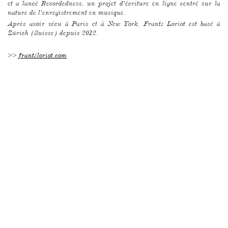
et a lancé Recordedness, un projet d'écriture en ligne centré sur la
nature de l'enregistrement en musique.
Après avoir vécu à Paris et à New York, Frantz Loriot est basé à
Zürich (Suisse) depuis 2012.
>>
frantzloriot.com