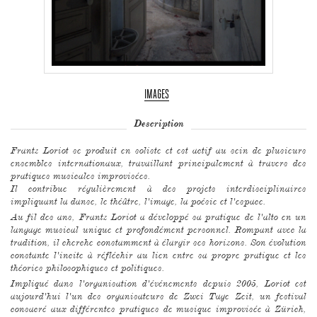
IMAGES
Description
Frantz Loriot se produit en soliste et est actif au sein de plusieurs
ensembles internationaux, travaillant principalement à travers des
pratiques musicales improvisées.
Il contribue régulièrement à des projets interdisciplinaires
impliquant la danse, le théâtre, l'image, la poésie et l'espace.
Au fil des ans, Frantz Loriot a développé sa pratique de l'alto en un
langage musical unique et profondément personnel. Rompant avec la
tradition, il cherche constamment à élargir ses horizons. Son évolution
constante l'incite à réfléchir au lien entre sa propre pratique et les
théories philosophiques et politiques.
Impliqué dans l'organisation d'événements depuis 2005, Loriot est
aujourd'hui l'un des organisateurs de Zwei Tage Zeit, un festival
consacré aux différentes pratiques de musique improvisée à Zürich,