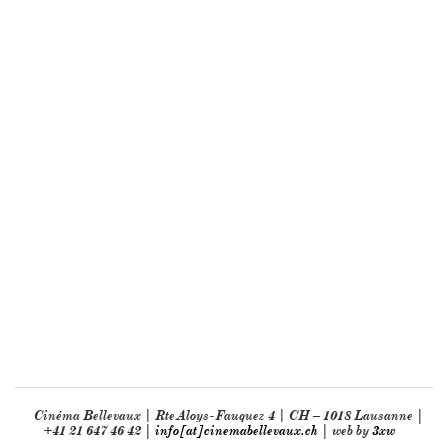
Cinéma Bellevaux | Rte Aloys-Fauquez 4 | CH – 1018 Lausanne |
+41 21 647 46 42 |
info[at]cinemabellevaux.ch
| web by
3xw