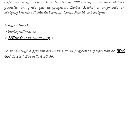
enfin un vinyle, en édition limitée de 200 exemplaires dont chaque
pochette, imaginée par la graphiste Éloïse Michel et imprimée en
sérigraphie avec l’aide de l’artiste Louis Schild, est unique.
–––
>
hyperduo.ch
>
kevinjuillerat.ch
>
sur bandcamp
<
L'Être On
–––
Le vernissage-diffusion sera suivi de la projection projection de
Mad
de Phil Tippett, à 20:30.
God