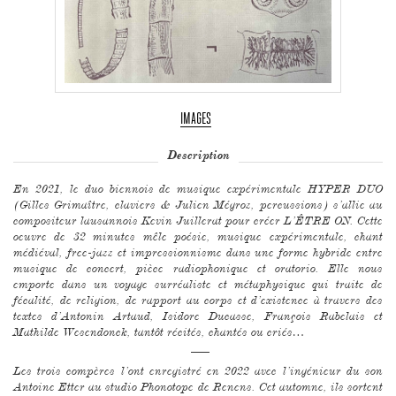
IMAGES
Description
En 2021, le duo biennois de musique expérimentale HYPER DUO
(Gilles Grimaître, claviers & Julien Mégroz, percussions) s’allie au
compositeur lausannois Kevin Juillerat pour créer L’ÊTRE ON. Cette
oeuvre de 32 minutes mêle poésie, musique expérimentale, chant
médiéval, free-jazz et impressionnisme dans une forme hybride entre
musique de concert, pièce radiophonique et oratorio. Elle nous
emporte dans un voyage surréaliste et métaphysique qui traite de
fécalité, de religion, de rapport au corps et d’existence à travers des
textes d’Antonin Artaud, Isidore Ducasse, François Rabelais et
Mathilde Wesendonck, tantôt récités, chantés ou criés…
–––
Les trois compères l’ont enregistré en 2022 avec l’ingénieur du son
Antoine Etter au studio Phonotope de Renens. Cet automne, ils sortent