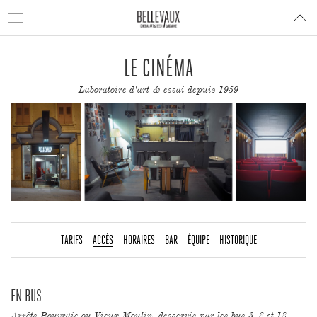
Toggle
navigation
LE CINÉMA
Laboratoire d'art & essai depuis 1959
TARIFS
ACCÈS
HORAIRES
BAR
ÉQUIPE
HISTORIQUE
EN BUS
Arrêts Rouvraie ou Vieux-Moulin, desservis par les bus 3, 8 et 18.