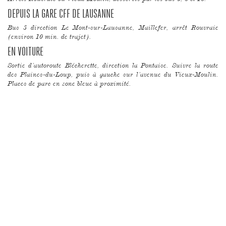
DEPUIS LA GARE CFF DE LAUSANNE
Bus 3 direction Le Mont-sur-Lausanne, Maillefer, arrêt Rouvraie
(environ 10 min. de trajet).
EN VOITURE
Sortie d’autoroute Blécherette, direction la Pontaise. Suivre la route
des Plaines-du-Loup, puis à gauche sur l’avenue du Vieux-Moulin.
Places de parc en zone bleue à proximité.