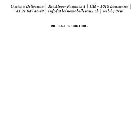
Cinéma Bellevaux | Rte Aloys-Fauquez 4 | CH – 1018 Lausanne |
+41 21 647 46 42 |
info[at]cinemabellevaux.ch
| web by
3xw
INFORMATIONS PRATIQUES
Partenaires techniques: