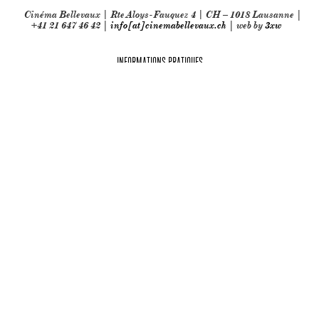
Cinéma Bellevaux | Rte Aloys-Fauquez 4 | CH – 1018 Lausanne |
+41 21 647 46 42 |
info[at]cinemabellevaux.ch
| web by
3xw
INFORMATIONS PRATIQUES
Partenaires techniques: