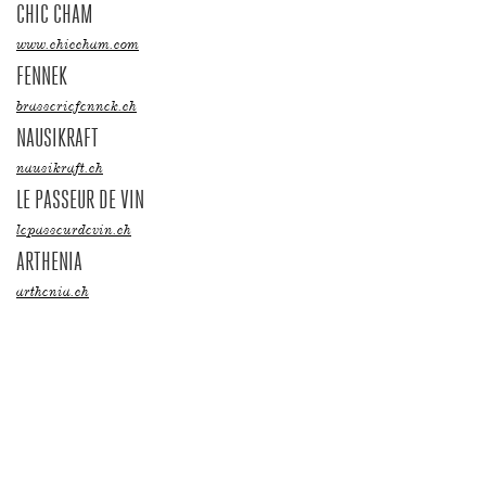
CHIC CHAM
www.chiccham.com
FENNEK
brasseriefennek.ch
NAUSIKRAFT
nausikraft.ch
LE PASSEUR DE VIN
lepasseurdevin.ch
ARTHENIA
arthenia.ch