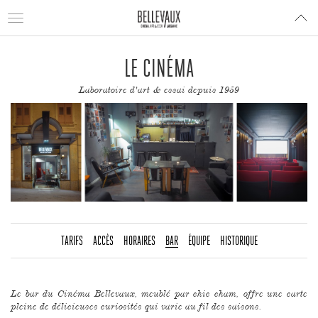
Toggle
navigation
LE CINÉMA
Laboratoire d'art & essai depuis 1959
TARIFS
ACCÈS
HORAIRES
BAR
ÉQUIPE
HISTORIQUE
Le bar du Cinéma Bellevaux, meublé par chic cham, offre une carte
pleine de délicieuses curiosités qui varie au fil des saisons.